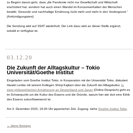
zu Beginn darum geht, dass „die Pandemie nicht nur Gesellschaft und Wirtschaft
erschüttert hat, sondern hat auch einen Wandel im Konsumverhalten der Menschen
bewirkt. Gesunde und nachhaltige Ernährung rückt mehr und mehr in den Vordergrund.“
(Ankündigungstext)
Die Sendung wird auf 3SAT wiederholt. Der Link dazu wird an dieser Stelle ergänzt,
sobald er verfügbar ist.
03.12.20
Die Zukunft der Alltagskultur – Tokio
Universität/Goethe Institut
Eingeladen vom Goethe Institut Tokio, in Kooperation mit der Universität Tokio, diskutiert
Harald Lemke mit seinem Kollegen Shinji Kajitani über die Zukunft der Alltagskultur.
In
einer philosophischen Annäherung an Deutschland und Japan
(Online-Gespräch) geht es
im Schwerpunkt um die Kultur des Essens und die Gründe, warum hier wie dort eine Ethik
des Essens zukunftsweisend ist.
Am 3. Dezember 2020, 19.00 Uhr japanischer Zeit. Zugang: siehe
Goethe Institut Tokio
.
← ältere Beiträge