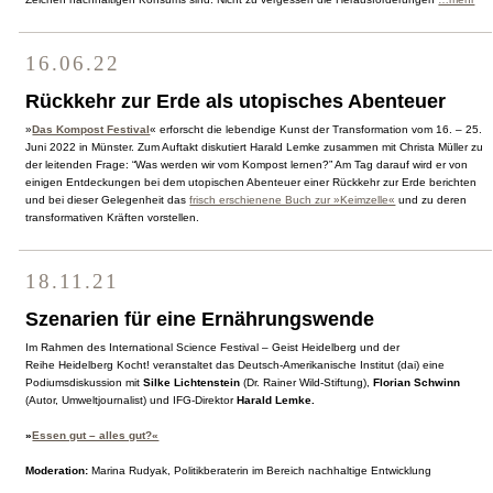
16.06.22
Rückkehr zur Erde als utopisches Abenteuer
»
Das Kompost Festival
« erforscht die lebendige Kunst der Transformation vom 16. – 25.
Juni 2022 in Münster. Zum Auftakt diskutiert Harald Lemke zusammen mit Christa Müller zu
der leitenden Frage: “Was werden wir vom Kompost lernen?” Am Tag darauf wird er von
einigen Entdeckungen bei dem utopischen Abenteuer einer Rückkehr zur Erde berichten
und bei dieser Gelegenheit das
frisch erschienene Buch zur »Keimzelle«
und zu deren
transformativen Kräften vorstellen.
18.11.21
Szenarien für eine Ernährungswende
Im Rahmen des International Science Festival – Geist Heidelberg und der
Reihe Heidelberg Kocht! veranstaltet das Deutsch-Amerikanische Institut (dai) eine
Podiumsdiskussion mit
Silke Lichtenstein
(Dr. Rainer Wild-Stiftung),
Florian Schwinn
(Autor, Umweltjournalist) und IFG-Direktor
Harald Lemke.
»
Essen gut – alles gut?«
Moderation:
Marina Rudyak, Politikberaterin im Bereich nachhaltige Entwicklung