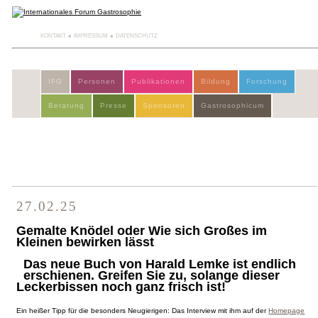
KONTAKT
IMPRESSUM
DATENSCHUTZ
IFG
Personen
Publikationen
Bildung
Forschung
Beratung
Presse
Sponsoren
Gastrosophicum
27.02.25
Gemalte Knödel oder Wie sich Großes im
Kleinen bewirken lässt
Das neue Buch von Harald Lemke ist endlich
erschienen. Greifen Sie zu, solange dieser
Leckerbissen noch ganz frisch ist!
Ein heißer Tipp für die besonders Neugierigen: Das Interview mit ihm auf der
Homepage