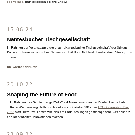
des Verlags
. (Runterscrollen bis ans Ende.)
15.06.24
Nantesbucher Tischgesellschaft
Im Rahmen der Veranstaltung der ersten „Nantesbucher Tischgesellschaft“ der Stiftung
Kunst und Natur im bayrischen Nantesbuch hält Prof. Dr. Harald Lemke einen Vortrag zum
Thema
Die Gärtner der Erde
20.10.22
Shaping the Future of Food
Im Rahmen des Studiengangs BWL-Food Management an der Dualen Hochschule
Baden-Württemberg Heilbronn findet am 20. Oktober 2022 der
FOOD Innovation Day
2022
statt. Herr Prof. Lemke wird sich am Ende des Tages gastrosophische Gedanken zu
den präsentierten Innovationen machen.
23.09.22