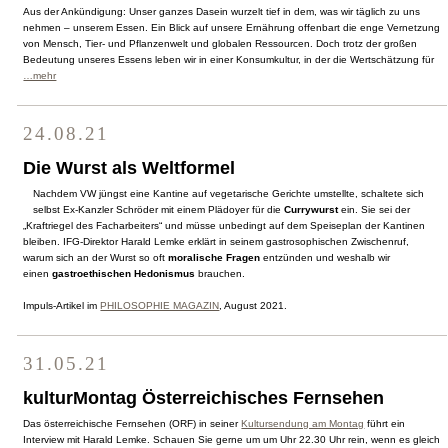
Aus der Ankündigung: Unser ganzes Dasein wurzelt tief in dem, was wir täglich zu uns
nehmen – unserem Essen. Ein Blick auf unsere Ernährung offenbart die enge Vernetzung
von Mensch, Tier- und Pflanzenwelt und globalen Ressourcen. Doch trotz der großen
Bedeutung unseres Essens leben wir in einer Konsumkultur, in der die Wertschätzung für
…mehr
24.08.21
Die Wurst als Weltformel
Nachdem VW jüngst eine Kantine auf vegetarische Gerichte umstellte, schaltete sich
selbst Ex-Kanzler Schröder mit einem Plädoyer für die
Currywurst
ein. Sie sei der
„Kraftriegel des Facharbeiters“ und müsse unbedingt auf dem Speiseplan der Kantinen
bleiben. IFG-Direktor Harald Lemke erklärt in seinem gastrosophischen Zwischenruf,
warum sich an der Wurst so oft
moralische Fragen
entzünden und weshalb wir
einen
gastroethischen Hedonismus
brauchen.
Impuls-Artikel im
PHILOSOPHIE MAGAZIN
, August 2021.
31.05.21
kulturMontag Österreichisches Fernsehen
Das österreichische Fernsehen (ORF) in seiner
Kultursendung am Montag
führt ein
Interview mit Harald Lemke. Schauen Sie gerne um um Uhr 22.30 Uhr rein, wenn es gleich