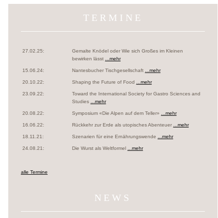
TERMINE
27.02.25:
Gemalte Knödel oder Wie sich Großes im Kleinen
bewirken lässt
...mehr
15.06.24:
Nantesbucher Tischgesellschaft
...mehr
20.10.22:
Shaping the Future of Food
...mehr
23.09.22:
Toward the International Society for Gastro Sciences and
Studies
...mehr
20.08.22:
Symposium «Die Alpen auf dem Teller»
...mehr
16.06.22:
Rückkehr zur Erde als utopisches Abenteuer
...mehr
18.11.21:
Szenarien für eine Ernährungswende
...mehr
24.08.21:
Die Wurst als Weltformel
...mehr
alle Termine
NEWS