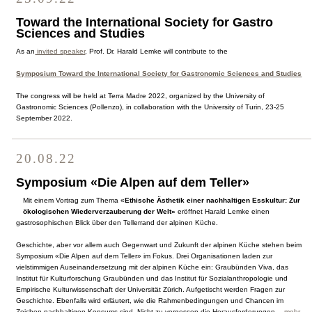
Toward the International Society for Gastro
Sciences and Studies
As an
invited speaker
, Prof. Dr. Harald Lemke will contribute to the
Symposium Toward the International Society for Gastronomic Sciences and Studies
The congress will be held at Terra Madre 2022, organized by the University of
Gastronomic Sciences (Pollenzo), in collaboration with the University of Turin, 23-25
September 2022.
20.08.22
Symposium «Die Alpen auf dem Teller»
Mit einem Vortrag zum Thema «
Ethische Ästhetik einer nachhaltigen Esskultur: Zur
ökologischen Wiederverzauberung der Welt»
eröffnet Harald Lemke einen
gastrosophischen Blick über den Tellerrand der alpinen Küche.
Geschichte, aber vor allem auch Gegenwart und Zukunft der alpinen Küche stehen beim
Symposium «Die Alpen auf dem Teller» im Fokus. Drei Organisationen laden zur
vielstimmigen Auseinandersetzung mit der alpinen Küche ein: Graubünden Viva, das
Institut für Kulturforschung Graubünden und das Institut für Sozialanthropologie und
Empirische Kulturwissenschaft der Universität Zürich. Aufgetischt werden Fragen zur
Geschichte. Ebenfalls wird erläutert, wie die Rahmenbedingungen und Chancen im
Zeichen nachhaltigen Konsums sind. Nicht zu vergessen die Herausforderungen
…mehr