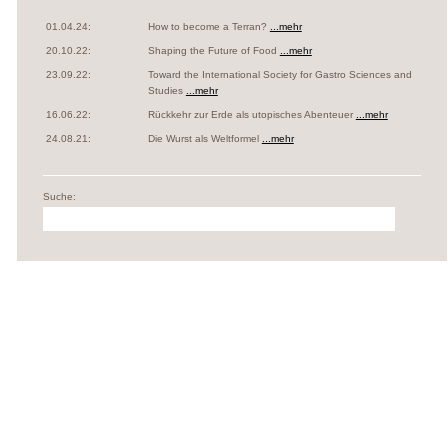
01.04.24:
How to become a Terran?
...mehr
20.10.22:
Shaping the Future of Food
...mehr
23.09.22:
Toward the International Society for Gastro Sciences and
Studies
...mehr
16.06.22:
Rückkehr zur Erde als utopisches Abenteuer
...mehr
24.08.21:
Die Wurst als Weltformel
...mehr