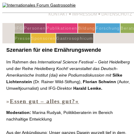
KONTAKT
IMPRESSUM
DATENSCHUTZ
IFG
Personen
Publikationen
Bildung
Forschung
Berat
Presse
Sponsoren
Gastrosophicum
Szenarien für eine Ernährungswende
Im Rahmen des
International Science Festival – Geist Heidelberg
und der Reihe
Heidelberg Kocht! veranstaltet das Deutsch-
Amerikanische Institut (dai) eine Podiumsdiskussion mit
Silke
Lichtenstein
(Dr. Rainer Wild-Stiftung),
Florian Schwinn
(Autor,
Umweltjournalist) und IFG-Direktor
Harald Lemke.
»
Essen gut – alles gut?«
Moderation:
Marina Rudyak, Politikberaterin im Bereich
nachhaltige Entwicklung
Aus der Ankündigung: Unser ganzes Dasein wurzelt tief in dem,