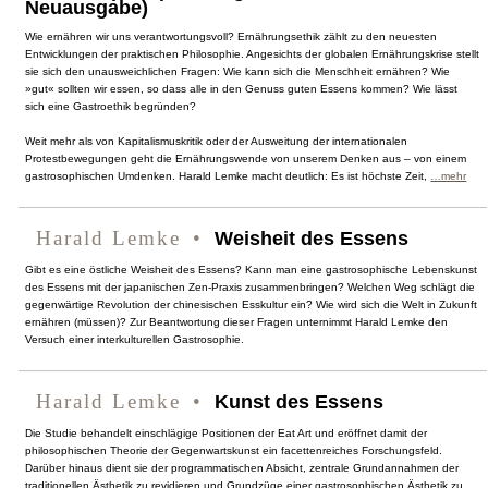
Neuausgabe)
Wie ernähren wir uns verantwortungsvoll? Ernährungsethik zählt zu den neuesten
Entwicklungen der praktischen Philosophie. Angesichts der globalen Ernährungskrise stellt
sie sich den unausweichlichen Fragen: Wie kann sich die Menschheit ernähren? Wie
»gut« sollten wir essen, so dass alle in den Genuss guten Essens kommen? Wie lässt
sich eine Gastroethik begründen?
Weit mehr als von Kapitalismuskritik oder der Ausweitung der internationalen
Protestbewegungen geht die Ernährungswende von unserem Denken aus – von einem
gastrosophischen Umdenken. Harald Lemke macht deutlich: Es ist höchste Zeit,
…mehr
Harald Lemke
Weisheit des Essens
Gibt es eine östliche Weisheit des Essens? Kann man eine gastrosophische Lebenskunst
des Essens mit der japanischen Zen-Praxis zusammenbringen? Welchen Weg schlägt die
gegenwärtige Revolution der chinesischen Esskultur ein? Wie wird sich die Welt in Zukunft
ernähren (müssen)? Zur Beantwortung dieser Fragen unternimmt Harald Lemke den
Versuch einer interkulturellen Gastrosophie.
Harald Lemke
Kunst des Essens
Die Studie behandelt einschlägige Positionen der Eat Art und eröffnet damit der
philosophischen Theorie der Gegenwartskunst ein facettenreiches Forschungsfeld.
Darüber hinaus dient sie der programmatischen Absicht, zentrale Grundannahmen der
traditionellen Ästhetik zu revidieren und Grundzüge einer gastrosophischen Ästhetik zu