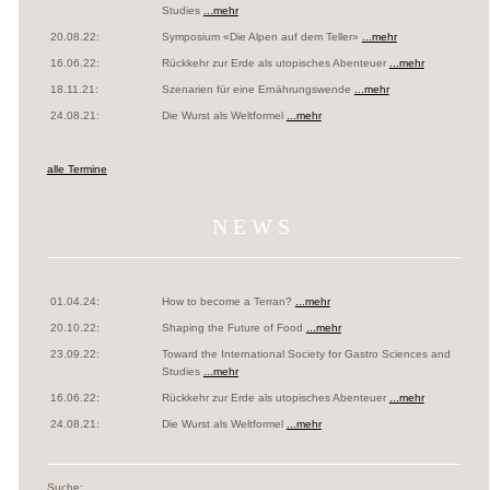
Studies
...mehr
20.08.22:
Symposium «Die Alpen auf dem Teller»
...mehr
16.06.22:
Rückkehr zur Erde als utopisches Abenteuer
...mehr
18.11.21:
Szenarien für eine Ernährungswende
...mehr
24.08.21:
Die Wurst als Weltformel
...mehr
alle Termine
NEWS
01.04.24:
How to become a Terran?
...mehr
20.10.22:
Shaping the Future of Food
...mehr
23.09.22:
Toward the International Society for Gastro Sciences and
Studies
...mehr
16.06.22:
Rückkehr zur Erde als utopisches Abenteuer
...mehr
24.08.21:
Die Wurst als Weltformel
...mehr