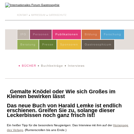
KONTAKT
IMPRESSUM
DATENSCHUTZ
IFG
Personen
Publikationen
Bildung
Forschung
Beratung
Presse
Sponsoren
Gastrosophicum
BÜCHER
Buchbeiträge
Interviews
Gemalte Knödel oder Wie sich Großes im
Kleinen bewirken lässt
Das neue Buch von Harald Lemke ist endlich
erschienen. Greifen Sie zu, solange dieser
Leckerbissen noch ganz frisch ist!
Ein heißer Tipp für die besonders Neugierigen: Das Interview mit ihm auf der
Homepage
des Verlags
. (Runterscrollen bis ans Ende.)