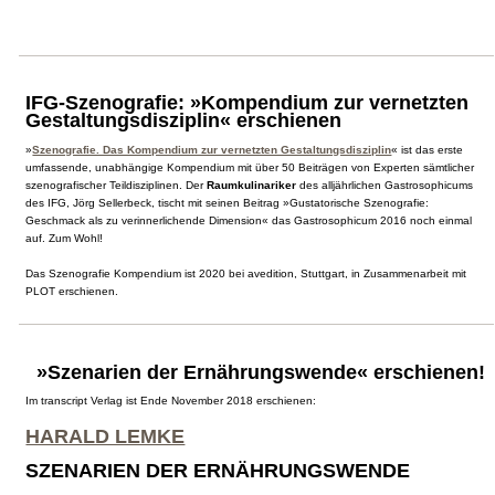
IFG-Szenografie: »Kompendium zur vernetzten
Gestaltungsdisziplin« erschienen
»
Szenografie. Das Kompendium zur vernetzten Gestaltungsdisziplin
« ist das erste
umfassende, unabhängige Kompendium mit über 50 Beiträgen von Experten sämtlicher
szenografischer Teildisziplinen. Der
Raumkulinariker
des alljährlichen Gastrosophicums
des IFG, Jörg Sellerbeck, tischt mit seinen Beitrag »Gustatorische Szenografie:
Geschmack als zu verinnerlichende Dimension« das Gastrosophicum 2016 noch einmal
auf. Zum Wohl!
Das Szenografie Kompendium ist 2020 bei avedition, Stuttgart, in Zusammenarbeit mit
PLOT erschienen.
»Szenarien der Ernährungswende« erschienen!
Im transcript Verlag ist Ende November 2018 erschienen:
HARALD LEMKE
SZENARIEN DER ERNÄHRUNGSWENDE