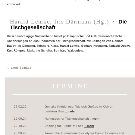
entwickeln.
Harald Lemke, Iris Därmann (Hg.)
Die
Tischgesellschaft
Dieser einschlägige Sammelband bietet philosophische und kulturwissenschaftliche
Annäherungen an das Phänomen der Tischgesellschaft. Mit Beiträgen von Gerhard
Baudy, Iris Därmann, Tobias N. Klass, Harald Lemke, Gerhard Neumann, Tadashi Ogawa,
Kurt Rüttgers, Marianne Schuller, Bernhard Waldenfels.
← ältere Beiträge
TERMINE
27.02.25:
Gemalte Knödel oder Wie sich Großes im Kleinen
bewirken lässt
...mehr
15.06.24:
Nantesbucher Tischgesellschaft
...mehr
20.10.22:
Shaping the Future of Food
...mehr
23.09.22:
Toward the International Society for Gastro Sciences and