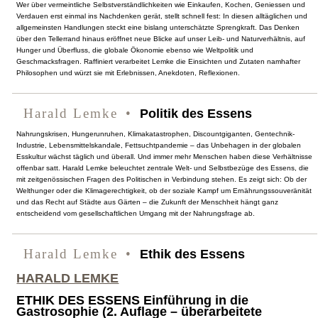
Wer über vermeintliche Selbstverständlichkeiten wie Einkaufen, Kochen, Geniessen und
Verdauen erst einmal ins Nachdenken gerät, stellt schnell fest: In diesen alltäglichen und
allgemeinsten Handlungen steckt eine bislang unterschätzte Sprengkraft. Das Denken
über den Tellerrand hinaus eröffnet neue Blicke auf unser Leib- und Naturverhältnis, auf
Hunger und Überfluss, die globale Ökonomie ebenso wie Weltpolitik und
Geschmacksfragen. Raffiniert verarbeitet Lemke die Einsichten und Zutaten namhafter
Philosophen und würzt sie mit Erlebnissen, Anekdoten, Reflexionen.
Harald Lemke
Politik des Essens
Nahrungskrisen, Hungerunruhen, Klimakatastrophen, Discountgiganten, Gentechnik-
Industrie, Lebensmittelskandale, Fettsuchtpandemie – das Unbehagen in der globalen
Esskultur wächst täglich und überall. Und immer mehr Menschen haben diese Verhältnisse
offenbar satt. Harald Lemke beleuchtet zentrale Welt- und Selbstbezüge des Essens, die
mit zeitgenössischen Fragen des Politischen in Verbindung stehen. Es zeigt sich: Ob der
Welthunger oder die Klimagerechtigkeit, ob der soziale Kampf um Ernährungssouveränität
und das Recht auf Städte aus Gärten – die Zukunft der Menschheit hängt ganz
entscheidend vom gesellschaftlichen Umgang mit der Nahrungsfrage ab.
Harald Lemke
Ethik des Essens
HARALD LEMKE
ETHIK DES ESSENS Einführung in die
Gastrosophie (2. Auflage – überarbeitete