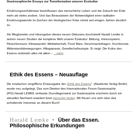
Gastrosophische Essays zur Transformation unserer Esskultur
Ernährungsverhältnisse beeinflussen das menschliche Leben und die Zukunft der Erde
mehr als vieles andere. Und das Bewusstsein der Notwendigkeit einer radikalen
Ernährungswende im Zeichen der ökologischen Krise nimmt seit einigen Jahren deutlich
zu.
Als Wegbereiter und Ideengeber dieses neuen Diskurses durchstreift Harald Lemke in
seinen neuen Studien die komplexe Welt unserer Esskultur: Bildung, Immunsystem,
Fleischkonsum, Klimawandel, Weltwirtschaft, Food Wars, Geschmacksfragen, Kochkünste,
Widerstandsbewegungen, Alltagspraxis, Gesellschaftsutopie. Er zeigt: Die Kultur des
Essens verbindet alles mit allem –
…mehr
Ethik des Essens – Neuauflage
Die inzwischen vergriffene Erstausgabe der „
Ethik des Essens
“ (Akademie Verlag Berlin)
wurde neu aufgelegt. Das vom Direktor des Internationalen Forum Gastrosophie
(IFG) Harald LEMKE verfasste Grundlagenwerk zur Gastrosophie erscheint durch ein
aktuelles Nachwort erweitert beim
transcript Verlag
. Wir freuen uns sehr über das
anhaltende Interesse an diesem Buch!
Harald Lemke
Über das Essen.
Philosophische Erkundungen