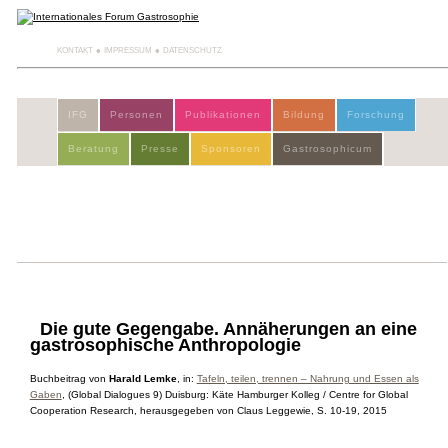
KONTAKT
IMPRESSUM
DATENSCHUTZ
IFG
Personen
Publikationen
Bildung
Forschung
Beratung
Presse
Sponsoren
Gastrosophicum
Die gute Gegengabe. Annäherungen an eine
gastrosophische Anthropologie
Buchbeitrag von
Harald Lemke
, in:
Tafeln, teilen, trennen – Nahrung und Essen als
Gaben
,
(Global Dialogues 9) Duisburg: Käte Hamburger Kolleg / Centre for Global
Cooperation Research, herausgegeben von Claus Leggewie, S. 10-19,
2015