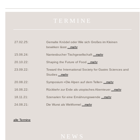
TERMINE
27.02.25:
Gemalte Knödel oder Wie sich Großes im Kleinen
bewirken lässt
...mehr
15.06.24:
Nantesbucher Tischgesellschaft
...mehr
20.10.22:
Shaping the Future of Food
...mehr
23.09.22:
Toward the International Society for Gastro Sciences and
Studies
...mehr
20.08.22:
Symposium «Die Alpen auf dem Teller»
...mehr
16.06.22:
Rückkehr zur Erde als utopisches Abenteuer
...mehr
18.11.21:
Szenarien für eine Ernährungswende
...mehr
24.08.21:
Die Wurst als Weltformel
...mehr
alle Termine
NEWS