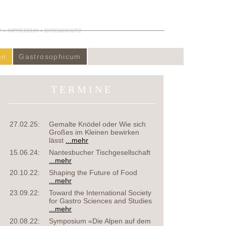
T
IMPRESSUM
DATENSCHUTZ
en
Gastrosophicum
TERMINE
27.02.25:
Gemalte Knödel oder Wie sich
Großes im Kleinen bewirken
lässt
...mehr
15.06.24:
Nantesbucher Tischgesellschaft
...mehr
20.10.22:
Shaping the Future of Food
...mehr
23.09.22:
Toward the International Society
for Gastro Sciences and Studies
...mehr
20.08.22:
Symposium «Die Alpen auf dem