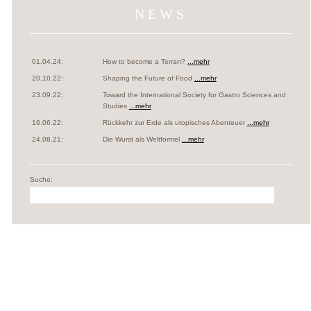
NEWS
01.04.24:
How to become a Terran?
...mehr
20.10.22:
Shaping the Future of Food
...mehr
23.09.22:
Toward the International Society for Gastro Sciences and
Studies
...mehr
16.06.22:
Rückkehr zur Erde als utopisches Abenteuer
...mehr
24.08.21:
Die Wurst als Weltformel
...mehr