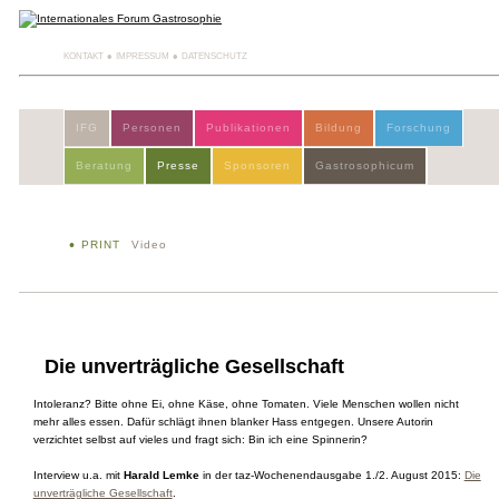
KONTAKT
IMPRESSUM
DATENSCHUTZ
IFG
Personen
Publikationen
Bildung
Forschung
Beratung
Presse
Sponsoren
Gastrosophicum
PRINT
Video
Die unverträgliche Gesellschaft
Intoleranz? Bitte ohne Ei, ohne Käse, ohne Tomaten. Viele Menschen wollen nicht
mehr alles essen. Dafür schlägt ihnen blanker Hass entgegen. Unsere Autorin
verzichtet selbst auf vieles und fragt sich: Bin ich eine Spinnerin?
Interview u.a. mit
Harald Lemke
in der taz-Wochenendausgabe 1./2. August 2015:
Die
unverträgliche Gesellschaft
.