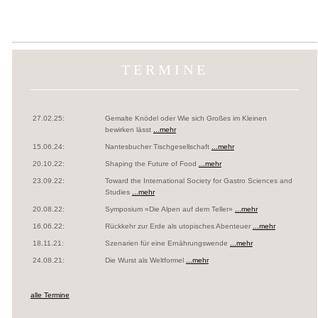
TERMINE
27.02.25:
Gemalte Knödel oder Wie sich Großes im Kleinen
bewirken lässt
...mehr
15.06.24:
Nantesbucher Tischgesellschaft
...mehr
20.10.22:
Shaping the Future of Food
...mehr
23.09.22:
Toward the International Society for Gastro Sciences and
Studies
...mehr
20.08.22:
Symposium «Die Alpen auf dem Teller»
...mehr
16.06.22:
Rückkehr zur Erde als utopisches Abenteuer
...mehr
18.11.21:
Szenarien für eine Ernährungswende
...mehr
24.08.21:
Die Wurst als Weltformel
...mehr
alle Termine