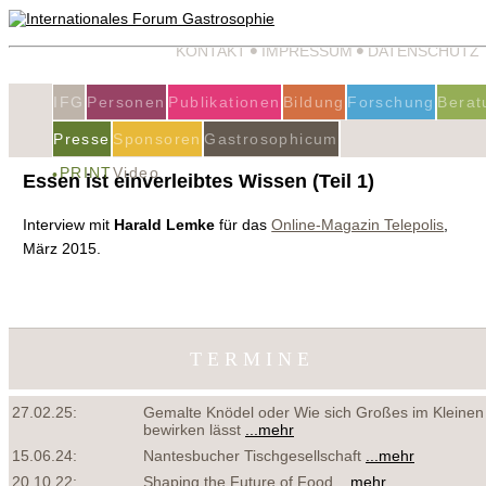
KONTAKT
IMPRESSUM
DATENSCHUTZ
IFG
Personen
Publikationen
Bildung
Forschung
Berat
Presse
Sponsoren
Gastrosophicum
PRINT
Video
Essen ist einverleibtes Wissen (Teil 1)
Interview mit
Harald Lemke
für das
Online-Magazin Telepolis
,
März 2015.
TERMINE
27.02.25:
Gemalte Knödel oder Wie sich Großes im Kleinen
bewirken lässt
...mehr
15.06.24:
Nantesbucher Tischgesellschaft
...mehr
20.10.22:
Shaping the Future of Food
...mehr