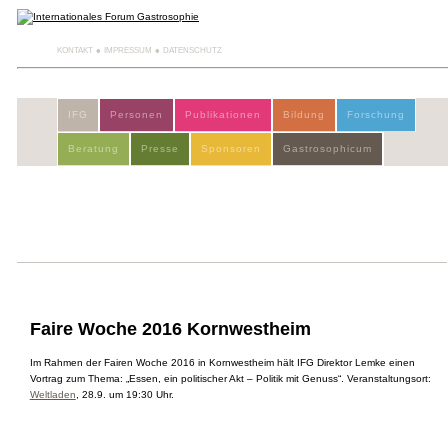
KONTAKT
IMPRESSUM
DATENSCHUTZ
IFG
Personen
Publikationen
Bildung
Forschung
Beratung
Presse
Sponsoren
Gastrosophicum
Faire Woche 2016 Kornwestheim
Im Rahmen der Fairen Woche 2016 in Kornwestheim hält IFG Direktor Lemke einen
Vortrag zum Thema: „Essen, ein politischer Akt – Politik mit Genuss“. Veranstaltungsort:
Weltladen
, 28.9. um 19:30 Uhr.