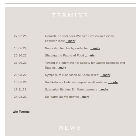
TERMINE
27.02.25:
Gemalte Knödel oder Wie sich Großes im Kleinen
bewirken lässt
...mehr
15.06.24:
Nantesbucher Tischgesellschaft
...mehr
20.10.22:
Shaping the Future of Food
...mehr
23.09.22:
Toward the International Society for Gastro Sciences and
Studies
...mehr
20.08.22:
Symposium «Die Alpen auf dem Teller»
...mehr
16.06.22:
Rückkehr zur Erde als utopisches Abenteuer
...mehr
18.11.21:
Szenarien für eine Ernährungswende
...mehr
24.08.21:
Die Wurst als Weltformel
...mehr
alle Termine
NEWS