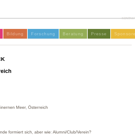
KONTAK
Bildung
Forschung
Beratung
Presse
Sponsor
CK
reich
inernen Meer, Österreich
de formiert sich, aber wie: Alumni/Club/Verein?