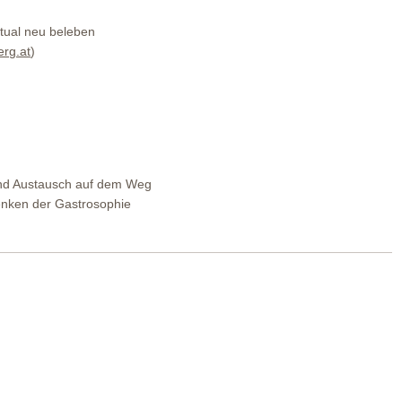
tual neu beleben
erg.at
)
)
nd Austausch auf dem Weg
enken der Gastrosophie