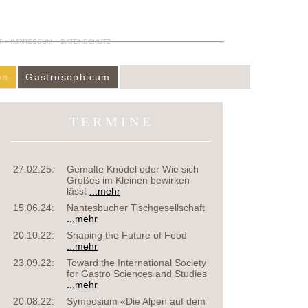
T
IMPRESSUM
DATENSCHUTZ
en
Gastrosophicum
TERMINE
27.02.25:
Gemalte Knödel oder Wie sich
Großes im Kleinen bewirken
lässt
...mehr
15.06.24:
Nantesbucher Tischgesellschaft
...mehr
20.10.22:
Shaping the Future of Food
...mehr
23.09.22:
Toward the International Society
for Gastro Sciences and Studies
...mehr
20.08.22:
Symposium «Die Alpen auf dem