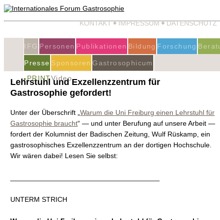
KONTAKT
IMPRESSUM
DATENSCHUTZ
IFG
Personen
Publikationen
Bildung
Forschung
Berat
Presse
Sponsoren
Gastrosophicum
PRINT
Video
Lehrstuhl und Exzellenzzentrum für
Gastrosophie gefordert!
Unter der Überschrift „
Warum die Uni Freiburg einen Lehrstuhl für
Gastrosophie braucht
“ — und unter Berufung auf unsere Arbeit —
fordert der Kolumnist der Badischen Zeitung, Wulf Rüskamp, ein
gastrosophisches Exzellenzzentrum an der dortigen Hochschule.
Wir wären dabei! Lesen Sie selbst:
______________________________________
UNTERM STRICH