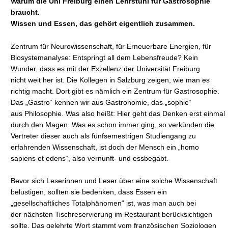
Warum die Uni Freiburg einen Lehrstuhl für Gastrosophie
braucht.
Wissen und Essen, das gehört eigentlich zusammen.
Zentrum für Neurowissenschaft, für Erneuerbare Energien, für
Biosystemanalyse: Entspringt all dem Lebensfreude? Kein
Wunder, dass es mit der Exzellenz der Universität Freiburg
nicht weit her ist. Die Kollegen in Salzburg zeigen, wie man es
richtig macht. Dort gibt es nämlich ein Zentrum für Gastrosophie.
Das „Gastro“ kennen wir aus Gastronomie, das „sophie“
aus Philosophie. Was also heißt: Hier geht das Denken erst einmal
durch den Magen. Was es schon immer ging, so verkünden die
Vertreter dieser auch als fünfsemestrigen Studiengang zu
erfahrenden Wissenschaft, ist doch der Mensch ein „homo
sapiens et edens“, also vernunft- und essbegabt.
Bevor sich Leserinnen und Leser über eine solche Wissenschaft
belustigen, sollten sie bedenken, dass Essen ein
„gesellschaftliches Totalphänomen“ ist, was man auch bei
der nächsten Tischreservierung im Restaurant berücksichtigen
sollte. Das gelehrte Wort stammt vom französischen Soziologen