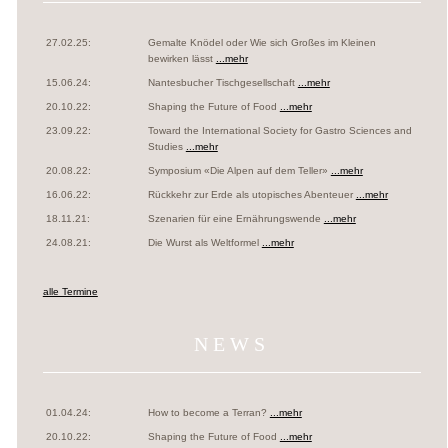
27.02.25:
Gemalte Knödel oder Wie sich Großes im Kleinen
bewirken lässt
...mehr
15.06.24:
Nantesbucher Tischgesellschaft
...mehr
20.10.22:
Shaping the Future of Food
...mehr
23.09.22:
Toward the International Society for Gastro Sciences and
Studies
...mehr
20.08.22:
Symposium «Die Alpen auf dem Teller»
...mehr
16.06.22:
Rückkehr zur Erde als utopisches Abenteuer
...mehr
18.11.21:
Szenarien für eine Ernährungswende
...mehr
24.08.21:
Die Wurst als Weltformel
...mehr
alle Termine
NEWS
01.04.24:
How to become a Terran?
...mehr
20.10.22:
Shaping the Future of Food
...mehr