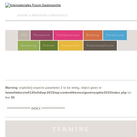
KONTAKT
IMPRESSUM
DATENSCHUTZ
IFG
Personen
Publikationen
Bildung
Forschung
Beratung
Presse
Sponsoren
Gastrosophicum
Warning
: explode() expects parameter 2 to be string, object given in
/www/htdocs/w0130e0d/wp-2015/wp-content/themes/gastrosophie2015/index.php
on
line
50
******************* INDEX *******************
TERMINE