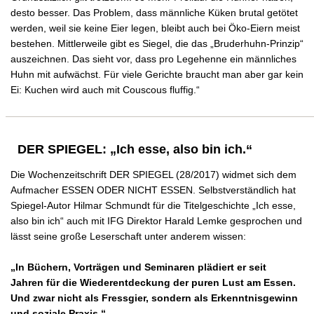
desto besser. Das Problem, dass männliche Küken brutal getötet
werden, weil sie keine Eier legen, bleibt auch bei Öko-Eiern meist
bestehen. Mittlerweile gibt es Siegel, die das „Bruderhuhn-Prinzip“
auszeichnen. Das sieht vor, dass pro Legehenne ein männliches
Huhn mit aufwächst. Für viele Gerichte braucht man aber gar kein
Ei: Kuchen wird auch mit Couscous fluffig.“
DER SPIEGEL: „Ich esse, also bin ich.“
Die Wochenzeitschrift DER SPIEGEL (28/2017) widmet sich dem
Aufmacher ESSEN ODER NICHT ESSEN. Selbstverständlich hat
Spiegel-Autor Hilmar Schmundt für die Titelgeschichte „Ich esse,
also bin ich“ auch mit IFG Direktor Harald Lemke gesprochen und
lässt seine große Leserschaft unter anderem wissen:
„In Büchern, Vorträgen und Seminaren plädiert er seit
Jahren für die Wiederentdeckung der puren Lust am Essen.
Und zwar nicht als Fressgier, sondern als Erkenntnisgewinn
und soziale Praxis.“