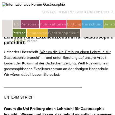
KONTAKT
IMPRESSUM
DATENSCHUTZ
IFG
Personen
Publikationen
Bildung
Forschung
Berat
Presse
Sponsoren
Gastrosophicum
Lehrstuhl und Exzellenzzentrum für Gastrosophie
PRINT
Video
gefordert!
Unter der Überschrift „
Warum die Uni Freiburg einen Lehrstuhl für
Gastrosophie braucht
“ — und unter Berufung auf unsere Arbeit —
fordert der Kolumnist der Badischen Zeitung, Wulf Rüskamp, ein
gastrosophisches Exzellenzzentrum an der dortigen Hochschule.
Wir wären dabei! Lesen Sie selbst:
______________________________________
UNTERM STRICH
Warum die Uni Freiburg einen Lehrstuhl für Gastrosophie
braucht.
Wissen und Essen, das gehört eigentlich zusammen.