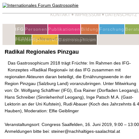
KONTAKT
IMPRESSUM
DATENSCHUTZ
IFG
Personen
Publikationen
Bildung
Forschung
Berat
TERMINE
News
Corporate Design
16.06.19
Presse
Sponsoren
Gastrosophicum
Radikal Regionales Pinzgau
Das Gastrosophicum 2018 trägt Früchte: Im Rahmen des IFG-
Konzeptes »Radikal Regional« ist das IFG zusammen mit
regionalen Akteuren daran beteiligt, die Ernährungswende in der
Region Pinzgau (Salzburg Land) voranzubringen. Unter Mitwirkung
von: Dr. Wolfgang Schäffner (IFG), Eva Rainer (Dorfladen Leogang)
Hans Schreiber (Sinnlehenhof Leogang), Inge Patsch M.A. (Gast-
Lektorin an der Uni Kufstein), Rudi Abauer (Koch des Jahrzehnts & 
Hauben), Moderation: Elfie Geiblinger
Veranstaltungsort: Congress Saalfelden, 16. Juni 2019, 9:00 – 13:00
Anmeldungen bitte bei: steiner@nachhaltiges-saalachtal.at